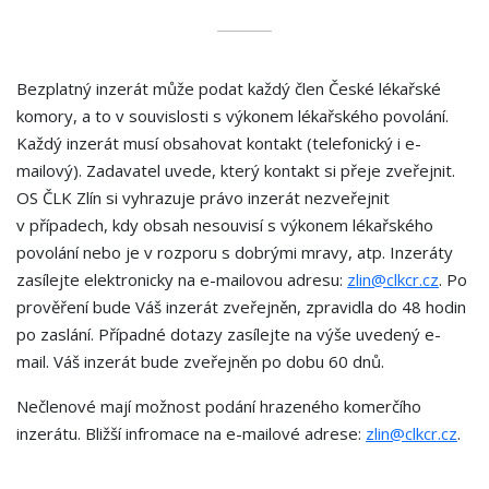
Bezplatný inzerát může podat každý člen České lékařské
komory, a to v souvislosti s výkonem lékařského povolání.
Každý inzerát musí obsahovat kontakt (telefonický i e-
mailový). Zadavatel uvede, který kontakt si přeje zveřejnit.
OS ČLK Zlín si vyhrazuje právo inzerát nezveřejnit
v případech, kdy obsah nesouvisí s výkonem lékařského
povolání nebo je v rozporu s dobrými mravy, atp. Inzeráty
zasílejte elektronicky na e-mailovou adresu:
zlin@clkcr.cz
. Po
prověření bude Váš inzerát zveřejněn, zpravidla do 48 hodin
po zaslání. Případné dotazy zasílejte na výše uvedený e-
mail. Váš inzerát bude zveřejněn po dobu 60 dnů.
Nečlenové mají možnost podání hrazeného komerčího
inzerátu. Bližší infromace na e-mailové adrese:
zlin@clkcr.cz
.